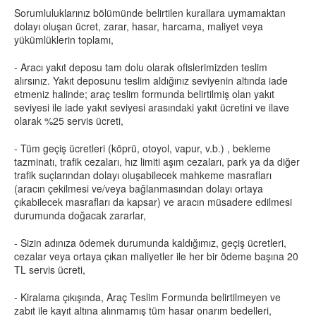
Sorumluluklarınız bölümünde belirtilen kurallara uymamaktan
dolayı oluşan ücret, zarar, hasar, harcama, maliyet veya
yükümlüklerin toplamı,
- Aracı yakıt deposu tam dolu olarak ofislerimizden teslim
alırsınız. Yakıt deposunu teslim aldığınız seviyenin altında iade
etmeniz halinde; araç teslim formunda belirtilmiş olan yakıt
seviyesi ile iade yakıt seviyesi arasındaki yakıt ücretini ve ilave
olarak %25 servis ücreti,
- Tüm geçiş ücretleri (köprü, otoyol, vapur, v.b.) , bekleme
tazminatı, trafik cezaları, hız limiti aşım cezaları, park ya da diğer
trafik suçlarından dolayı oluşabilecek mahkeme masrafları
(aracın çekilmesi ve/veya bağlanmasından dolayı ortaya
çıkabilecek masrafları da kapsar) ve aracın müsadere edilmesi
durumunda doğacak zararlar,
- Sizin adınıza ödemek durumunda kaldığımız, geçiş ücretleri,
cezalar veya ortaya çıkan maliyetler ile her bir ödeme başına 20
TL servis ücreti,
- Kiralama çıkışında, Araç Teslim Formunda belirtilmeyen ve
zabıt ile kayıt altına alınmamış tüm hasar onarım bedelleri,