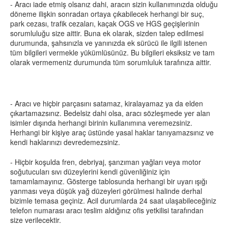
- Aracı iade etmiş olsanız dahi, aracın sizin kullanımınızda olduğu
döneme ilişkin sonradan ortaya çıkabilecek herhangi bir suç,
park cezası, trafik cezaları, kaçak OGS ve HGS geçişlerinin
sorumluluğu size aittir. Buna ek olarak, sizden talep edilmesi
durumunda, şahsınızla ve yanınızda ek sürücü ile ilgili istenen
tüm bilgileri vermekle yükümlüsünüz. Bu bilgileri eksiksiz ve tam
olarak vermemeniz durumunda tüm sorumluluk tarafınıza aittir.
- Aracı ve hiçbir parçasını satamaz, kiralayamaz ya da elden
çıkartamazsınız. Bedelsiz dahi olsa, aracı sözleşmede yer alan
isimler dışında herhangi birinin kullanımına veremezsiniz.
Herhangi bir kişiye araç üstünde yasal haklar tanıyamazsınız ve
kendi haklarınızı devredemezsiniz.
- Hiçbir koşulda fren, debriyaj, şanzıman yağları veya motor
soğutucuları sıvı düzeylerini kendi güvenliğiniz için
tamamlamayınız. Gösterge tablosunda herhangi bir uyarı ışığı
yanması veya düşük yağ düzeyleri görülmesi halinde derhal
bizimle temasa geçiniz. Acil durumlarda 24 saat ulaşabileceğiniz
telefon numarası aracı teslim aldığınız ofis yetkilisi tarafından
size verilecektir.