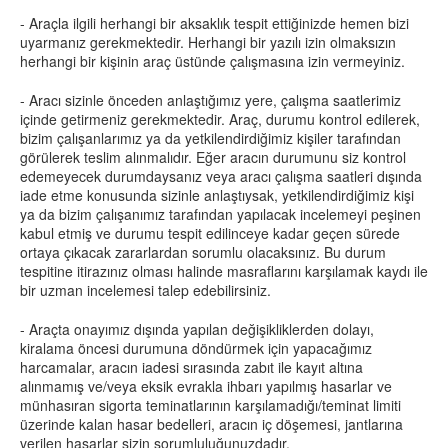
- Araçla ilgili herhangi bir aksaklık tespit ettiğinizde hemen bizi
uyarmanız gerekmektedir. Herhangi bir yazılı izin olmaksızın
herhangi bir kişinin araç üstünde çalışmasına izin vermeyiniz.
- Aracı sizinle önceden anlaştığımız yere, çalışma saatlerimiz
içinde getirmeniz gerekmektedir. Araç, durumu kontrol edilerek,
bizim çalışanlarımız ya da yetkilendirdiğimiz kişiler tarafından
görülerek teslim alınmalıdır. Eğer aracın durumunu siz kontrol
edemeyecek durumdaysanız veya aracı çalışma saatleri dışında
iade etme konusunda sizinle anlaştıysak, yetkilendirdiğimiz kişi
ya da bizim çalışanımız tarafından yapılacak incelemeyi peşinen
kabul etmiş ve durumu tespit edilinceye kadar geçen sürede
ortaya çıkacak zararlardan sorumlu olacaksınız. Bu durum
tespitine itirazınız olması halinde masraflarını karşılamak kaydı ile
bir uzman incelemesi talep edebilirsiniz.
- Araçta onayımız dışında yapılan değişikliklerden dolayı,
kiralama öncesi durumuna döndürmek için yapacağımız
harcamalar, aracın iadesi sırasında zabıt ile kayıt altına
alınmamış ve/veya eksik evrakla ihbarı yapılmış hasarlar ve
münhasıran sigorta teminatlarının karşılamadığı/teminat limiti
üzerinde kalan hasar bedelleri, aracın iç döşemesi, jantlarına
verilen hasarlar sizin sorumluluğunuzdadır.